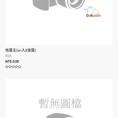
地基主[40入](金龍)
40入
NT$
0.00
評
分
0
滿
分
5