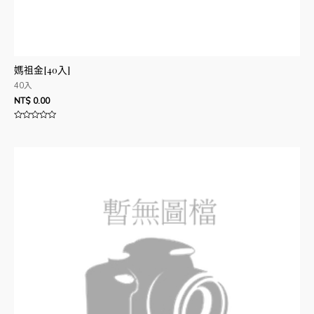
媽祖金[40入]
40入
NT$
0.00
評
分
0
滿
分
5