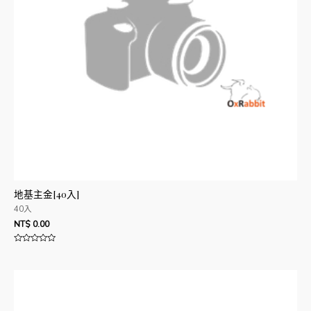
地基主金[40入]
40入
NT$
0.00
評
分
0
滿
分
5