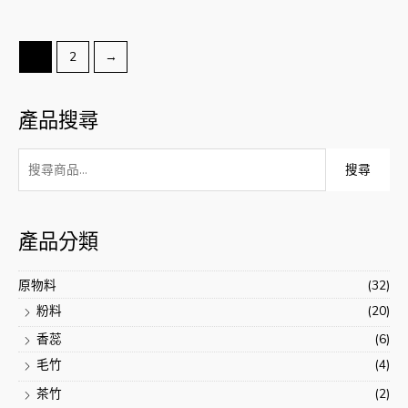
評
分
0
滿
分
5
1
2
→
產品搜尋
搜
搜尋
尋
:
產品分類
原物料
(32)
粉料
(20)
香蕊
(6)
毛竹
(4)
茶竹
(2)