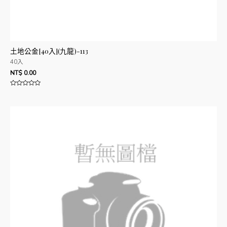
土地公金[40入](九龍)-113
40入
NT$
0.00
評
分
0
滿
分
5