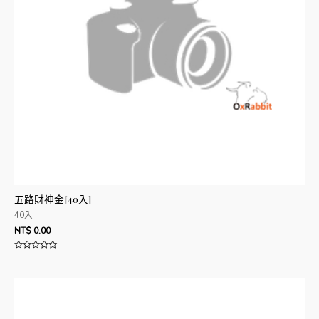
五路財神金[40入]
40入
NT$
0.00
評
分
0
滿
分
5